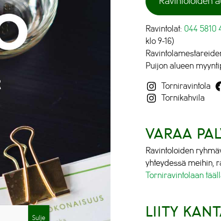
Ravintoloiden a
Ravintolat:
044 5810 
klo 9-16)
Ravintolamestareide
Puijon alueen myyntip
Torniravintola
Tornikahvila
VARAA PAL
Ravintoloiden ryhmäv
yhteydessä meihin, ra
Torniravintolaan tääll
LIITY KAN