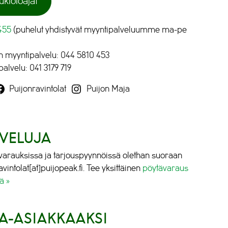
ukioloajat
455
(puhelut yhdistyvät myyntipalveluumme ma-pe
n myyntipalvelu: 044 5810 453
alvelu: 041 3179 719
Puijonravintolat
Puijon Maja
VELUJA
arauksissa ja tarjouspyynnöissä olethan suoraan
vintolat[at]puijopeak.fi. Tee yksittäinen
pöytävaraus
ä »
TA-ASIAKKAAKSI