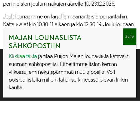
perinteisten joulun makujen äärelle 10.-23.12.2026.
Joululounaamme on tarjolla maanantaista perjantaihin.
Kattausajat klo 10.30-11 alkaen ja klo 12.30-14. Joululounaan
hinta on 45.- eur.
MAJAN LOUNASLISTA
Vihersalaattia ja herukkavinegrettiä M G V
SÄHKÖPOSTIIN
Majan rosollia M G V ja hapankermakastiketta L G
Tarjoamaan evästeiden avulla asiakkaillemme paremman
Klikkaa tästä
ja tilaa Puijon Majan lounaslista kätevästi
Kuusenkerkkällä marinoituja väriporkkanoita ja
käyttökokemuksen.
suoraan sähköpostiisi. Lähetämme listan kerran
Kun hyväksyt evästeet, pystymme kehittämään sivumme
juustokreemiä L G
viikossa, emmekä spämmää muuta postia. Voit
käyttäjäkokemusta, sekä räätälöimään sinulle tarkoitettuja
Metsäsienisalaattia L G
palveluita.
poistua listalta milloin tahansa kirjeessä olevan linkin
Majan Caesarsalaattia ja cheddaria Lapinlahdelta L G
kautta.
Hyväksy
Hylkää kaikki
Asetukset
Puijon Maja lounaslista »
|
Varaa pöytä torniravintolaan »
Mummonkurkkuja M G V
Inkiväärillä marinoitua punasipulia M G V
Gin-katajanmarja silliä M G
Kala-Lapin tulisavulohta ja tilliemulsiota M G
Kala-Lapin kylmäsavulohimoussea L G ja ruissipsiä M
Majan maalaishyytelöä ja pikkelöityä kanttarellia M G
Talon leipää ja vaahdotettua voita L