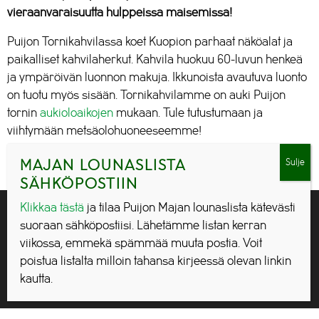
vieraanvaraisuutta hulppeissa maisemissa!
Puijon Tornikahvilassa koet Kuopion parhaat näköalat ja
paikalliset kahvilaherkut. Kahvila huokuu 60-luvun henkeä
ja ympäröivän luonnon makuja. Ikkunoista avautuva luonto
on tuotu myös sisään. Tornikahvilamme on auki Puijon
tornin
aukioloaikojen
mukaan. Tule tutustumaan ja
viihtymään metsäolohuoneeseemme!
Tahdotko tilata ryhmällenne kahvilatarjoiluita ennakkoon?
MAJAN LOUNASLISTA
Kysy lisää: ravintolat@puijopeak.fi .
SÄHKÖPOSTIIN
Tarjoamaan evästeiden avulla asiakkaillemme paremman
Klikkaa tästä
ja tilaa Puijon Majan lounaslista kätevästi
käyttökokemuksen.
suoraan sähköpostiisi. Lähetämme listan kerran
Kun hyväksyt evästeet, pystymme kehittämään sivumme
viikossa, emmekä spämmää muuta postia. Voit
käyttäjäkokemusta, sekä räätälöimään sinulle tarkoitettuja
palveluita.
poistua listalta milloin tahansa kirjeessä olevan linkin
kautta.
Hyväksy
Hylkää kaikki
Asetukset
Puijon Maja lounaslista »
|
Varaa pöytä torniravintolaan »